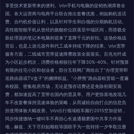
享受技术更新带来的便利。\n\n手机与电脑的促销热潮席卷全
国。各大运营商与电商平台联合推出套餐优惠，例如购机送话
费、合约机价值让利，以及针对学生和白领的分期购机活动。
高性能智能手机从曾经的旗舰价位跌落至中端区间，而搭载全
新处理器的笔记本电脑则迎来了直降千元的折扣。这场价格战
背后，也是上游元器件和代工成本持续下降的结果。\n\n宽带
服务方面，二线城市宽带提速降费政策全面落实。百兆光纤成
为小区起步档次，消费价格相较往年下降30%-40%。针对预算
有限的住宅小区和创业者，部分互联网厂商给出了“办理宽带即
送路由器或TV盒子”的捆绑权益。“小胖熊”路由器租赁箱一度遍
布校园、密集租房市场，无论是预存话费还是免除初期安装
费，都加速提高了宽带在国内的普及率。用户更惊喜地发现几
年不改套餐保持流速体验的策略，从而减轻自由打点的信息负
担使用体验大幅改善。\n\n出行领域租车频行2015空加促销，
同步快捷缴纳一键叫车不再担心长途通额窘困中共享力作落
地，赫兹、天下尽归如顺租等国联手为一批转排一夕争取注册