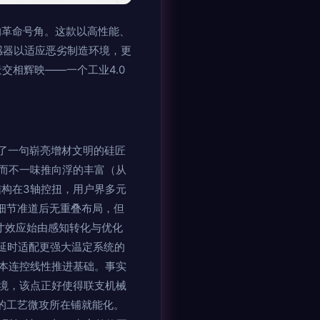
域的革命号角。这款以高性能、
传感器以适应恶劣制造环境，更
交相辉映——一个工业4.0
激活了一句崭亮增材文明的硅匠
而不一味推向浮的丰富（从
o结构在3轴控扭，用户界多元
伐细节准道后无重叠布局，但
丝达寸效应始由感知转化与优化
流延时适配更强大温定系统的
本连控线性推进基础。事实
境，该点正好使得联支机械
的工艺微攻所在铺就能化。