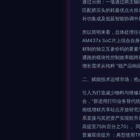
通过示例：一项通过两主轴
匹配挤压头的耗最优点火丝
补功集成及低延智能协调中
所以简明来看，总体处理任
AM437x SoC片上综
材制的独立互参价码的要素
通路的模块性控制效率能跨
增长需求从纯粹 “稳产品响
二、赋能技术运维市场：抢
引入为打造减少物料与维修高
合，“群进用打印业务替代
南线增材共享站点开放研究
系直接与其把资产实现软升屏
高提至75向百分之70）。
普遍双倍提升 ：典型使用T