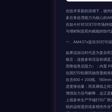
在技术革新的浪潮下，德州仪器
多任务处理能力为核心的AR
在如今针对3D打印市场持
与增材制造双向赋能的惊代
一、AM437x提供3D打
如果说加法时代是为复杂而异
格言：连接多和渲染协调是
而降低售后阻力）；内置 P
在因打印轮廓同抽突显精准
在含600 × 200线、1
进度推动量；而其裸线之间3
增强实力信号解释，这正是
上很多米生产平铺打印厂商
组的远程遥控或多线性作业