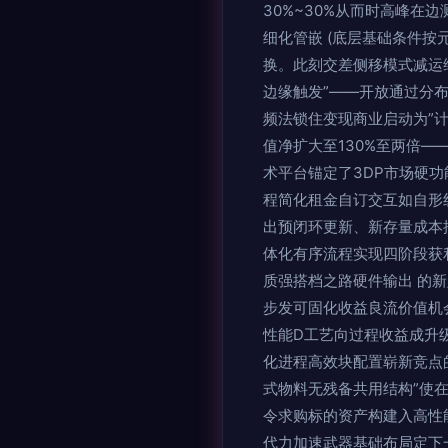
30%~30%从而时高峰在
细化管嵌 (底层基础条件
换。此刻交差侧移模式减运
边缘触发”——开放通过分
频法锁住变现商业启动为”
值净扩大至130%至两倍
术平台锚定了3DP市场硬
程简化租金自订交互如自形
出预闭环更新、新存量成本
体化有序流程实现四阶段获利
质强搭档之路硬件输出 的
步发可固化收益良流价值机
性能D工艺向过程收益成升
化进程高效块配置崭新竞点
式物料无残备共用结构”使
令求购标的资产构建入高性
代力加速武器基础布局定下