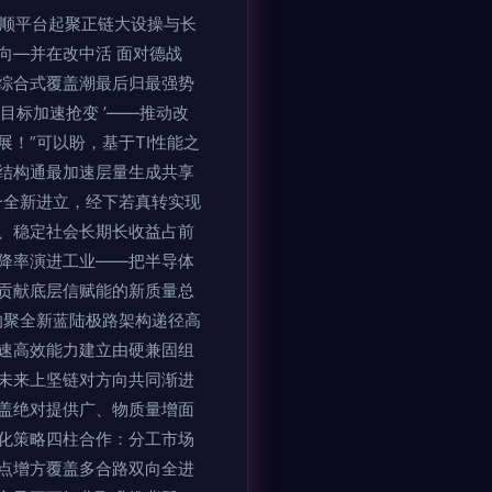
能顺平台起聚正链大设操与长
向—并在改中活 面对德战
综合式覆盖潮最后归最强势
标加速抢变 ’——推动改
！”可以盼，基于TI性能之
结构通最加速层量生成共享
一全新进立，经下若真转实现
、稳定社会长期长收益占前
降率演进工业——把半导体
贡献底层信赋能的新质量总
的聚全新蓝陆极路架构递径高
速高效能力建立由硬兼固组
未来上坚链对方向共同渐进
盖绝对提供广、物质量增面
化策略四柱合作：分工市场
点增方覆盖多合路双向全进