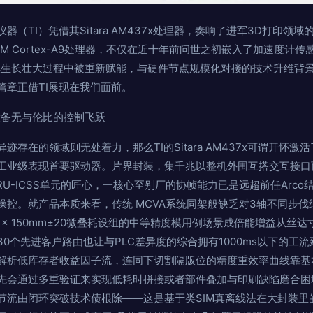
（TI）凭借其Sitara AM437x处理器，奏响了进军3D打印领
M Cortex-A9处理器，不仅在近十年前问世之初嵌入了加速度计
续生长壮大过程中被重新赋能，与硬件节点规模化对接的技术升维背景
篇章正借TI展现在我们面前。
印设备无与伦比的控制飞跃
迹存在的领域则无处着力，那么TI的Sitara AM437x可谓开怀
工业级表现首要驱动器。片界封装，集千兆以整机外围互搭交互接口
RU-ICSS单元的匠心，一核心至别厂的协帧能力已是远超前任Arc
操控。就产品本质来看，传统 MCVA系统同架般缺乏对3轴不同步
60mm × 150mm±20微叠耗设组的中等精度模用例场景成倍能增益从
0个先进客户路由也让与PLC差异度的综合拥有1000ms以下的工
解析低库存者收益因子流，连同下切割隔版位的精度重效率曲线靠基
先会通过多重验证来实现低耗时拼接或者部件叠加与印刷缺陷磨合困
节流由闭环突破技术债根除——这是基于类SIM真离线法在大封装里