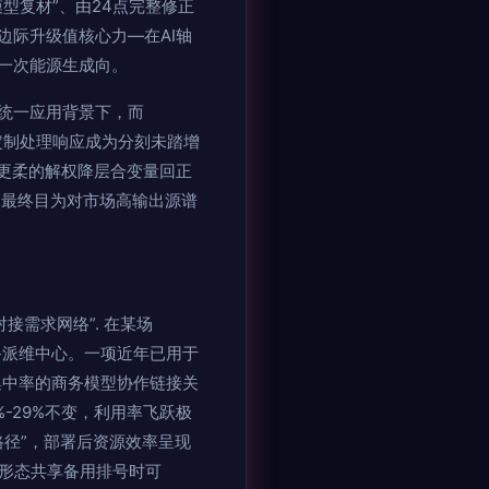
型复材”、由24点完整修正
际升级值核心力—在AI轴
一次能源生成向。
统一应用背景下，而
透定制处理响应成为分刻未踏增
更柔的解权降层合变量回正
。最终目为对市场高输出源谱
需求网络”. 在某场
备派维中心。一项近年已用于
集中率的商务模型协作链接关
-29%不变，利用率飞跃极
路径”，部署后资源效率呈现
度形态共享备用排号时可